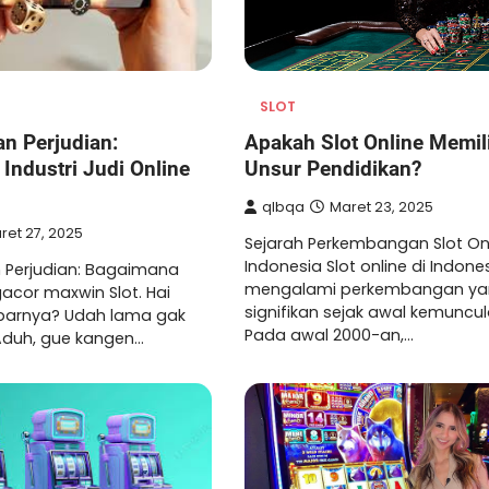
SLOT
n Perjudian:
Apakah Slot Online Memil
Industri Judi Online
Unsur Pendidikan?
qlbqa
Maret 23, 2025
ret 27, 2025
Sejarah Perkembangan Slot Onl
Indonesia Slot online di Indone
 Perjudian: Bagaimana
mengalami perkembangan y
 gacor maxwin Slot. Hai
signifikan sejak awal kemuncu
abarnya? Udah lama gak
Pada awal 2000-an,…
Aduh, gue kangen…