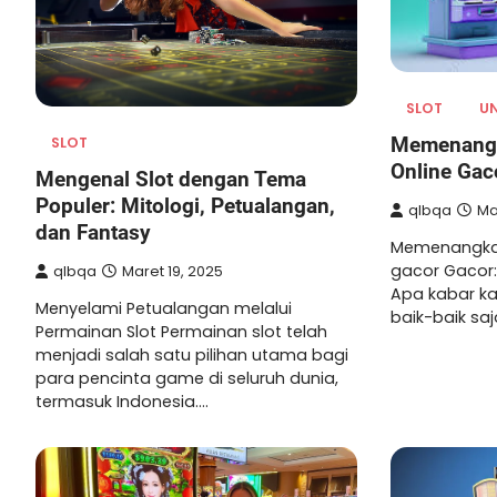
SLOT
U
Memenangk
SLOT
Online Gaco
Mengenal Slot dengan Tema
Populer: Mitologi, Petualangan,
qlbqa
Ma
dan Fantasy
Memenangkan
gacor Gacor: T
qlbqa
Maret 19, 2025
Apa kabar k
Menyelami Petualangan melalui
baik-baik sa
Permainan Slot Permainan slot telah
menjadi salah satu pilihan utama bagi
para pencinta game di seluruh dunia,
termasuk Indonesia.…