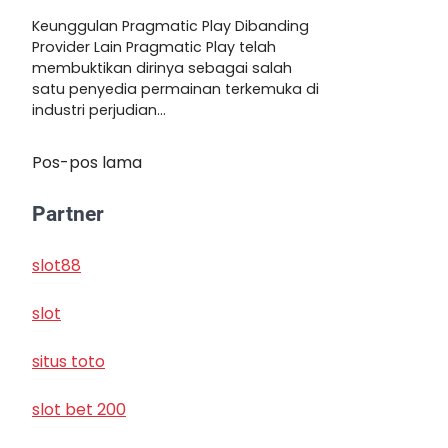
Keunggulan Pragmatic Play Dibanding
Provider Lain Pragmatic Play telah
membuktikan dirinya sebagai salah
satu penyedia permainan terkemuka di
industri perjudian…
Pos-pos lama
Navigasi
pos
Partner
slot88
slot
situs toto
slot bet 200