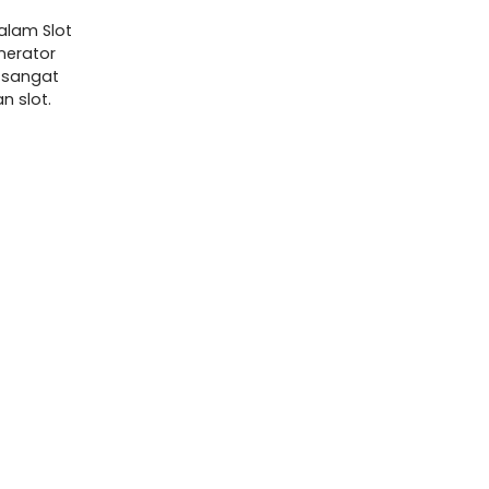
alam Slot
nerator
 sangat
n slot.