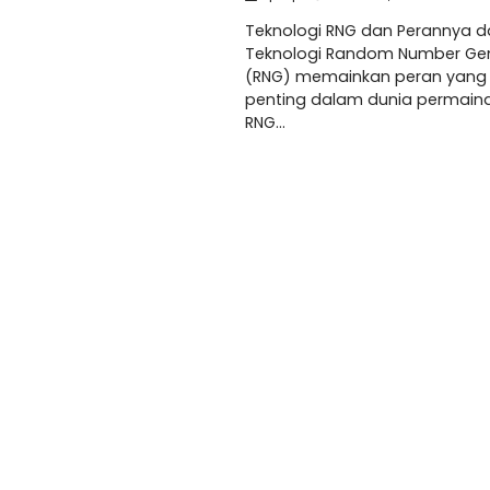
Teknologi RNG dan Perannya d
Teknologi Random Number Ge
(RNG) memainkan peran yang
penting dalam dunia permaina
RNG…