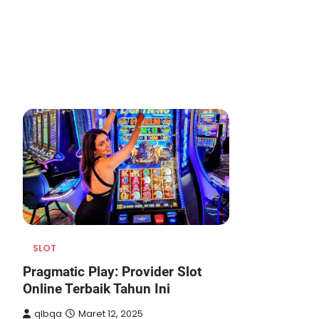
SLOT
Pragmatic Play: Provider Slot
Online Terbaik Tahun Ini
qlbqa
Maret 12, 2025