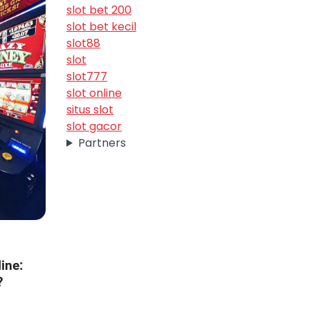
slot bet 200
slot bet kecil
slot88
slot
slot777
slot online
situs slot
slot gacor
Partners
ine:
?