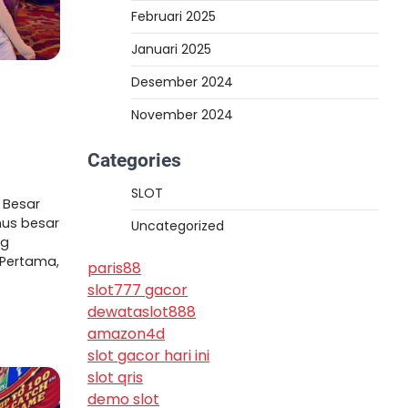
Februari 2025
Januari 2025
Desember 2024
November 2024
Categories
SLOT
 Besar
nus besar
Uncategorized
ng
Pertama,
paris88
slot777 gacor
dewataslot888
amazon4d
slot gacor hari ini
slot qris
demo slot