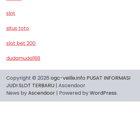
slot
situs toto
slot bet 200
dudamuda188
Copyright © 2026
ogc-veille.info PUSAT INFORMASI
JUDI SLOT TERBARU
| Ascendoor
News by
Ascendoor
| Powered by
WordPress
.