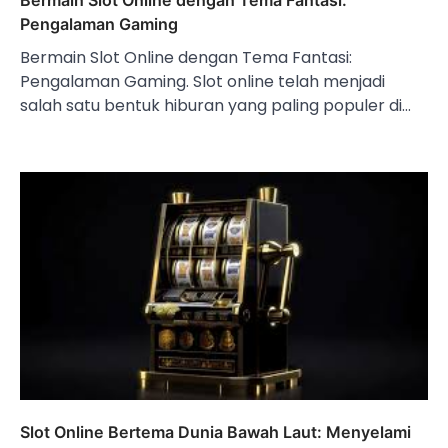
Pengalaman Gaming
Bermain Slot Online dengan Tema Fantasi:
Pengalaman Gaming. Slot online telah menjadi
salah satu bentuk hiburan yang paling populer di…
Slot Online Bertema Dunia Bawah Laut: Menyelami