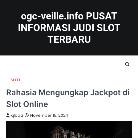
Skip
to
ogc-veille.info PUSAT
content
INFORMASI JUDI SLOT
TERBARU
SLOT
Rahasia Mengungkap Jackpot di
Slot Online
qlbqa
November 15, 2024