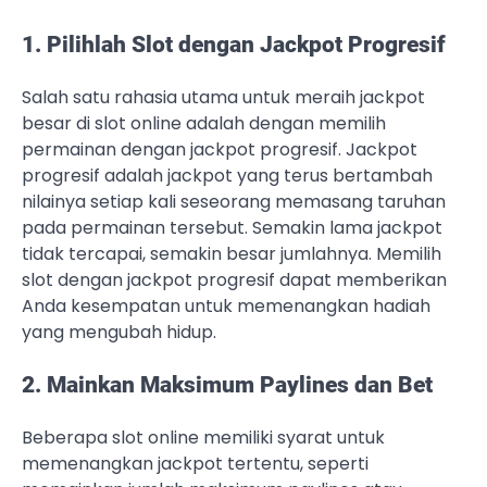
1. Pilihlah Slot dengan Jackpot Progresif
Salah satu rahasia utama untuk meraih jackpot
besar di slot online adalah dengan memilih
permainan dengan jackpot progresif. Jackpot
progresif adalah jackpot yang terus bertambah
nilainya setiap kali seseorang memasang taruhan
pada permainan tersebut. Semakin lama jackpot
tidak tercapai, semakin besar jumlahnya. Memilih
slot dengan jackpot progresif dapat memberikan
Anda kesempatan untuk memenangkan hadiah
yang mengubah hidup.
2. Mainkan Maksimum Paylines dan Bet
Beberapa slot online memiliki syarat untuk
memenangkan jackpot tertentu, seperti