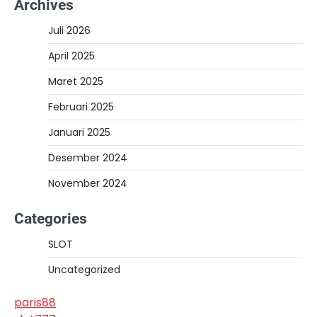
Archives
Juli 2026
April 2025
Maret 2025
Februari 2025
Januari 2025
Desember 2024
November 2024
Categories
SLOT
Uncategorized
paris88