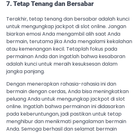
7. Tetap Tenang dan Bersabar
Terakhir, tetap tenang dan bersabar adalah kunci
untuk mengungkap jackpot di slot online. Jangan
biarkan emosi Anda mengambil alih saat Anda
bermain, terutama jika Anda mengalami kekalahan
atau kemenangan kecil. Tetaplah fokus pada
permainan Anda dan ingatlah bahwa kesabaran
adalah kunci untuk meraih kesuksesan dalam
jangka panjang.
Dengan menerapkan rahasia-rahasia ini dan
bermain dengan cerdas, Anda bisa meningkatkan
peluang Anda untuk mengungkap jackpot di slot
online. Ingatlah bahwa permainan ini didasarkan
pada keberuntungan, jadi pastikan untuk tetap
menghibur dan menikmati pengalaman bermain
Anda. Semoga berhasil dan selamat bermain