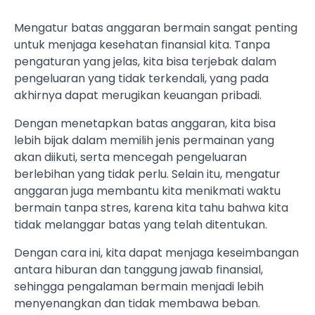
Mengatur batas anggaran bermain sangat penting
untuk menjaga kesehatan finansial kita. Tanpa
pengaturan yang jelas, kita bisa terjebak dalam
pengeluaran yang tidak terkendali, yang pada
akhirnya dapat merugikan keuangan pribadi.
Dengan menetapkan batas anggaran, kita bisa
lebih bijak dalam memilih jenis permainan yang
akan diikuti, serta mencegah pengeluaran
berlebihan yang tidak perlu. Selain itu, mengatur
anggaran juga membantu kita menikmati waktu
bermain tanpa stres, karena kita tahu bahwa kita
tidak melanggar batas yang telah ditentukan.
Dengan cara ini, kita dapat menjaga keseimbangan
antara hiburan dan tanggung jawab finansial,
sehingga pengalaman bermain menjadi lebih
menyenangkan dan tidak membawa beban.