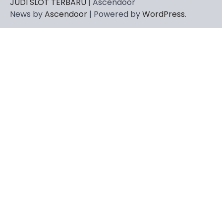
JUDI SLOT TERBARU
| Ascendoor
News by
Ascendoor
| Powered by
WordPress
.