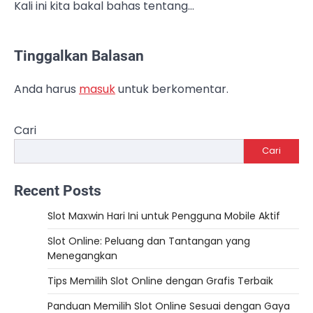
Kali ini kita bakal bahas tentang…
Tinggalkan Balasan
Anda harus
masuk
untuk berkomentar.
Cari
Cari
Recent Posts
Slot Maxwin Hari Ini untuk Pengguna Mobile Aktif
Slot Online: Peluang dan Tantangan yang
Menegangkan
Tips Memilih Slot Online dengan Grafis Terbaik
Panduan Memilih Slot Online Sesuai dengan Gaya