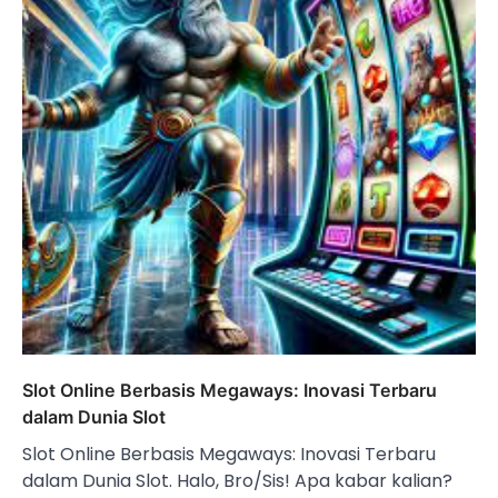
Slot Online Berbasis Megaways: Inovasi Terbaru
dalam Dunia Slot
Slot Online Berbasis Megaways: Inovasi Terbaru
dalam Dunia Slot. Halo, Bro/Sis! Apa kabar kalian?