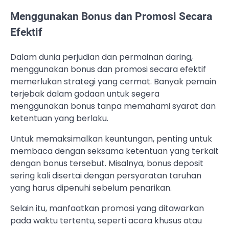
Menggunakan Bonus dan Promosi Secara
Efektif
Dalam dunia perjudian dan permainan daring,
menggunakan bonus dan promosi secara efektif
memerlukan strategi yang cermat. Banyak pemain
terjebak dalam godaan untuk segera
menggunakan bonus tanpa memahami syarat dan
ketentuan yang berlaku.
Untuk memaksimalkan keuntungan, penting untuk
membaca dengan seksama ketentuan yang terkait
dengan bonus tersebut. Misalnya, bonus deposit
sering kali disertai dengan persyaratan taruhan
yang harus dipenuhi sebelum penarikan.
Selain itu, manfaatkan promosi yang ditawarkan
pada waktu tertentu, seperti acara khusus atau